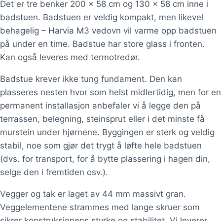
Det er tre benker 200 x 58 cm og 130 x 58 cm inne i
badstuen. Badstuen er veldig kompakt, men likevel
behagelig – Harvia M3 vedovn vil varme opp badstuen
på under en time. Badstue har store glass i fronten.
Kan også leveres med termotredør.
Badstue krever ikke tung fundament. Den kan
plasseres nesten hvor som helst midlertidig, men for en
permanent installasjon anbefaler vi å legge den på
terrassen, belegning, steinsprut eller i det minste få
murstein under hjørnene. Byggingen er sterk og veldig
stabil, noe som gjør det trygt å løfte hele badstuen
(dvs. for transport, for å bytte plassering i hagen din,
selge den i fremtiden osv.).
Vegger og tak er laget av 44 mm massivt gran.
Veggelementene strammes med lange skruer som
sikrer konstruksjonens styrke og stabilitet. Vi leverer