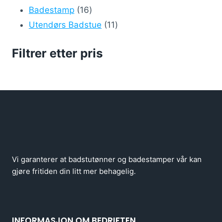
16
Badestamp
16
produkter
11
Utendørs Badstue
11
produkter
Filtrer etter pris
Vi garanterer at badstutønner og badestamper vår kan
gjøre fritiden din litt mer behagelig.
INFORMASJON OM BEDRIFTEN