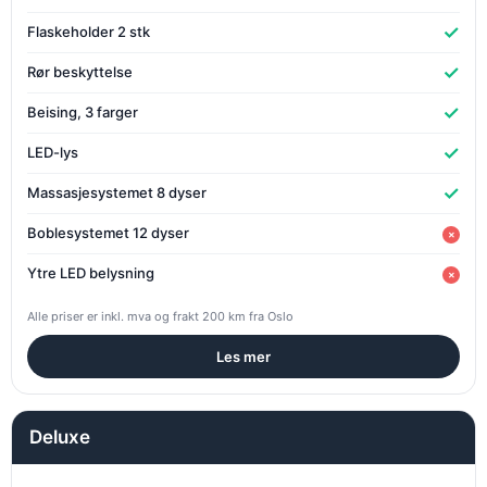
✓
Flaskeholder 2 stk
✓
Rør beskyttelse
✓
Beising, 3 farger
✓
LED-lys
✓
Massasjesystemet 8 dyser
Boblesystemet 12 dyser
×
Ytre LED belysning
×
Alle priser er inkl. mva og frakt 200 km fra Oslo
Les mer
Deluxe