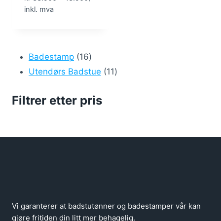
inkl. mva
16
Badestamp
16
produkter
11
Utendørs Badstue
11
produkter
Filtrer etter pris
Vi garanterer at badstutønner og badestamper vår kan
gjøre fritiden din litt mer behagelig.