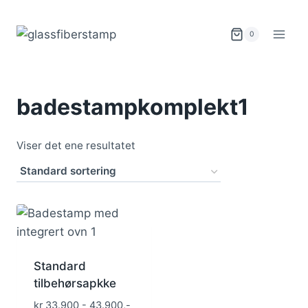
Skip
to
0
content
badestampkomplekt1
Viser det ene resultatet
Standard
tilbehørsapkke
kr 33.900 - 43.900,-