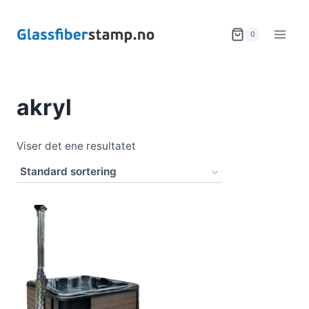
Skip
to
0
content
akryl
Viser det ene resultatet